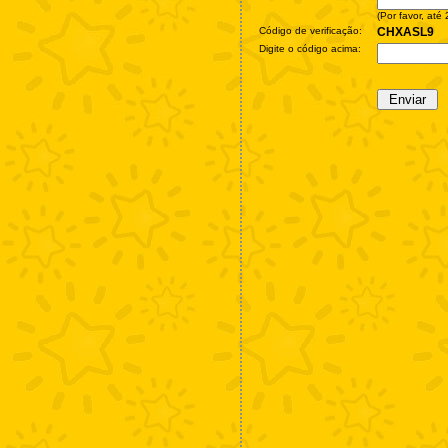
(Por favor, até
Código de verificação:
CHXASL9
Digite o código acima: