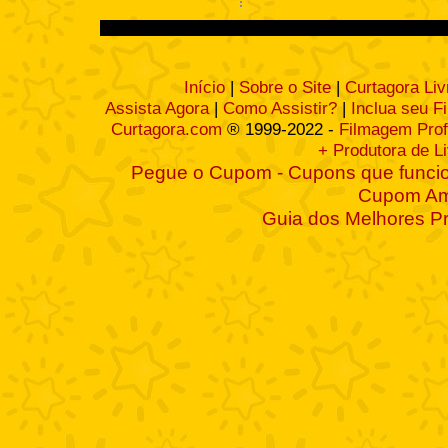
Início
|
Sobre o Site
|
Curtagora Liv
Assista Agora
|
Como Assistir?
|
Inclua seu F
Curtagora.com
® 1999-2022 -
Filmagem Prof
+ Produtora de L
Pegue o Cupom - Cupons que funcio
Cupom A
Guia dos Melhores P