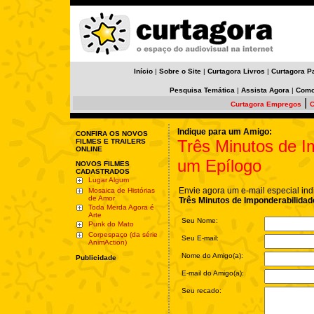
Início
|
Sobre o Site
|
Curtagora Livros
|
Curtagora P
Pesquisa Temática
|
Assista Agora
|
Como
|
Curtagora Empregos
C
Indique para um Amigo:
CONFIRA OS NOVOS
Três Minutos de I
FILMES E TRAILERS
ONLINE
um Epílogo
NOVOS FILMES
CADASTRADOS
Lugar Algum
Envie agora um e-mail especial ind
Mosaica de Histórias
de Amor
Três Minutos de Imponderabilidad
Toda Merda Agora é
Arte
Seu Nome:
Punk do Mato
Corpespaço (da série
Seu E-mail:
AnimAction)
Nome do Amigo(a):
Publicidade
E-mail do Amigo(a):
Seu recado: