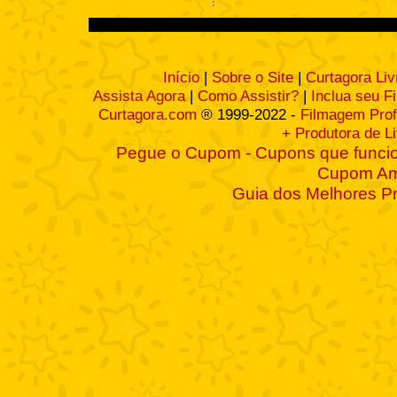
Início
|
Sobre o Site
|
Curtagora Liv
Assista Agora
|
Como Assistir?
|
Inclua seu F
Curtagora.com
® 1999-2022 -
Filmagem Prof
+ Produtora de L
Pegue o Cupom - Cupons que funcio
Cupom A
Guia dos Melhores P