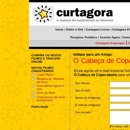
Início
|
Sobre o Site
|
Curtagora Livros
|
Curtagora P
Pesquisa Temática
|
Assista Agora
|
Como
|
Curtagora Empregos
C
Indique para um Amigo:
CONFIRA OS NOVOS
O Cabeça de Cop
FILMES E TRAILERS
ONLINE
NOVOS FILMES
Envie agora um e-mail especial ind
CADASTRADOS
Lugar Algum
O Cabeça de Copacabana
para um
Mosaica de Histórias
de Amor
Seu Nome:
Toda Merda Agora é
Arte
Seu E-mail:
Punk do Mato
Corpespaço (da série
Nome do Amigo(a):
AnimAction)
E-mail do Amigo(a):
Publicidade
Seu recado:
(Por favor, até