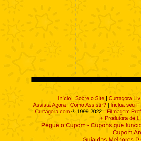
Início
|
Sobre o Site
|
Curtagora Liv
Assista Agora
|
Como Assistir?
|
Inclua seu F
Curtagora.com
® 1999-2022 -
Filmagem Prof
+ Produtora de L
Pegue o Cupom - Cupons que funcio
Cupom A
Guia dos Melhores P