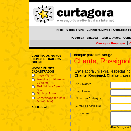
Início
|
Sobre o Site
|
Curtagora Livros
|
Curtagora P
Pesquisa Temática
|
Assista Agora
|
Como
|
Curtagora Empregos
C
Indique para um Amigo:
CONFIRA OS NOVOS
Chante, Rossignol,
FILMES E TRAILERS
ONLINE
NOVOS FILMES
Envie agora um e-mail especial ind
CADASTRADOS
Lugar Algum
Chante, Rossignol, Chante ...
para
Mosaica de Histórias
de Amor
Seu Nome:
Toda Merda Agora é
Arte
Seu E-mail:
Punk do Mato
Corpespaço (da série
Nome do Amigo(a):
AnimAction)
E-mail do Amigo(a):
Publicidade
Seu recado:
(Por favor, até