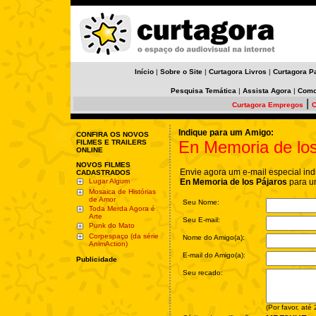
Início
|
Sobre o Site
|
Curtagora Livros
|
Curtagora P
Pesquisa Temática
|
Assista Agora
|
Como
|
Curtagora Empregos
C
Indique para um Amigo:
CONFIRA OS NOVOS
En Memoria de los
FILMES E TRAILERS
ONLINE
NOVOS FILMES
Envie agora um e-mail especial ind
CADASTRADOS
Lugar Algum
En Memoria de los Pájaros
para u
Mosaica de Histórias
de Amor
Seu Nome:
Toda Merda Agora é
Arte
Seu E-mail:
Punk do Mato
Corpespaço (da série
Nome do Amigo(a):
AnimAction)
E-mail do Amigo(a):
Publicidade
Seu recado:
(Por favor, até