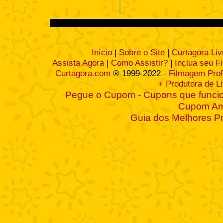
Início
|
Sobre o Site
|
Curtagora Liv
Assista Agora
|
Como Assistir?
|
Inclua seu F
Curtagora.com
® 1999-2022 -
Filmagem Prof
+ Produtora de L
Pegue o Cupom - Cupons que funcio
Cupom A
Guia dos Melhores P