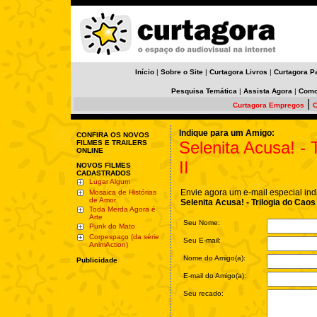
Início
|
Sobre o Site
|
Curtagora Livros
|
Curtagora P
Pesquisa Temática
|
Assista Agora
|
Como
|
Curtagora Empregos
C
Indique para um Amigo:
CONFIRA OS NOVOS
Selenita Acusa! - 
FILMES E TRAILERS
ONLINE
II
NOVOS FILMES
CADASTRADOS
Lugar Algum
Envie agora um e-mail especial ind
Mosaica de Histórias
de Amor
Selenita Acusa! - Trilogia do Caos -
Toda Merda Agora é
Arte
Seu Nome:
Punk do Mato
Corpespaço (da série
Seu E-mail:
AnimAction)
Nome do Amigo(a):
Publicidade
E-mail do Amigo(a):
Seu recado: