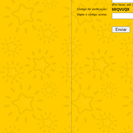
(Por favor, até
Código de verificação:
6RQVUQX
Digite o código acima: