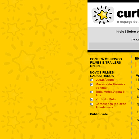
Início
|
Sobre o
Pesq
In
CONFIRA OS NOVOS
L
FILMES E TRAILERS
ONLINE
NOVOS FILMES
E
CADASTRADOS
Lugar Algum
L
Mosaica de Histórias
de Amor
S
Toda Merda Agora é
Arte
S
Punk do Mato
Corpespaço (da série
N
AnimAction)
E
Publicidade
S