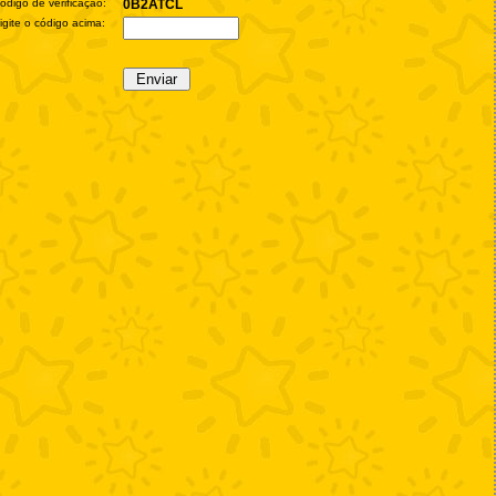
ódigo de verificação:
0B2ATCL
igite o código acima: