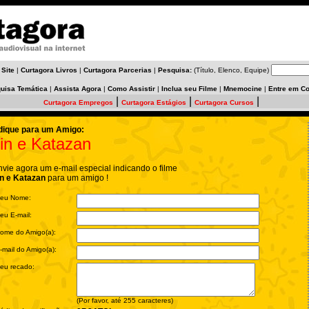
 Site
|
Curtagora Livros
|
Curtagora Parcerias
|
Pesquisa:
(Título, Elenco, Equipe)
uisa Temática
|
Assista Agora
|
Como Assistir
|
Inclua seu Filme
|
Mnemocine
|
Entre em Co
|
|
|
Curtagora Empregos
Curtagora Estágios
Curtagora Cursos
dique para um Amigo:
in e Katazan
nvie agora um e-mail especial indicando o filme
in e Katazan
para um amigo !
eu Nome:
eu E-mail:
ome do Amigo(a):
-mail do Amigo(a):
eu recado:
(Por favor, até 255 caracteres)