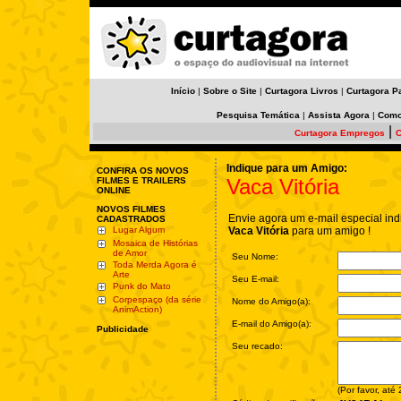
Início
|
Sobre o Site
|
Curtagora Livros
|
Curtagora P
Pesquisa Temática
|
Assista Agora
|
Como
|
Curtagora Empregos
C
Indique para um Amigo:
CONFIRA OS NOVOS
Vaca Vitória
FILMES E TRAILERS
ONLINE
NOVOS FILMES
Envie agora um e-mail especial ind
CADASTRADOS
Lugar Algum
Vaca Vitória
para um amigo !
Mosaica de Histórias
de Amor
Seu Nome:
Toda Merda Agora é
Arte
Seu E-mail:
Punk do Mato
Corpespaço (da série
Nome do Amigo(a):
AnimAction)
E-mail do Amigo(a):
Publicidade
Seu recado:
(Por favor, até