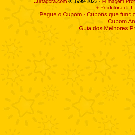
Curtagora.com
® 1999-2022 -
Filmagem Prof
+ Produtora de L
Pegue o Cupom - Cupons que funcio
Cupom A
Guia dos Melhores P