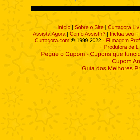
Início
|
Sobre o Site
|
Curtagora Liv
Assista Agora
|
Como Assistir?
|
Inclua seu F
Curtagora.com
® 1999-2022 -
Filmagem Prof
+ Produtora de L
Pegue o Cupom - Cupons que funcio
Cupom A
Guia dos Melhores P