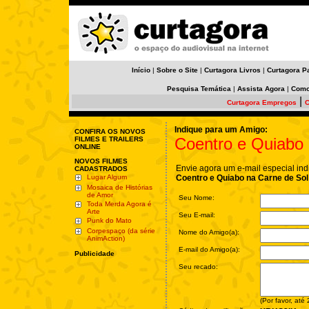
Início
|
Sobre o Site
|
Curtagora Livros
|
Curtagora P
Pesquisa Temática
|
Assista Agora
|
Como
|
Curtagora Empregos
C
Indique para um Amigo:
CONFIRA OS NOVOS
Coentro e Quiabo 
FILMES E TRAILERS
ONLINE
NOVOS FILMES
Envie agora um e-mail especial ind
CADASTRADOS
Lugar Algum
Coentro e Quiabo na Carne de Sol
Mosaica de Histórias
de Amor
Seu Nome:
Toda Merda Agora é
Arte
Seu E-mail:
Punk do Mato
Corpespaço (da série
Nome do Amigo(a):
AnimAction)
E-mail do Amigo(a):
Publicidade
Seu recado:
(Por favor, até