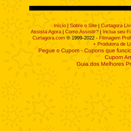
Início
|
Sobre o Site
|
Curtagora Liv
Assista Agora
|
Como Assistir?
|
Inclua seu F
Curtagora.com
® 1999-2022 -
Filmagem Prof
+ Produtora de L
Pegue o Cupom - Cupons que funcio
Cupom A
Guia dos Melhores P