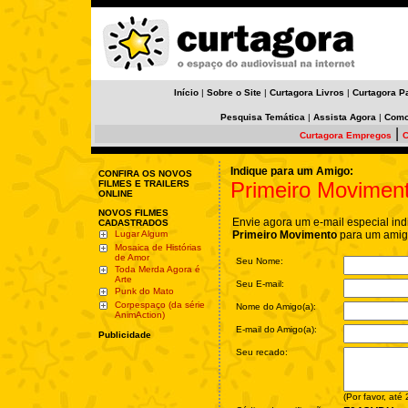
Início
|
Sobre o Site
|
Curtagora Livros
|
Curtagora P
Pesquisa Temática
|
Assista Agora
|
Como
|
Curtagora Empregos
C
Indique para um Amigo:
CONFIRA OS NOVOS
Primeiro Movimen
FILMES E TRAILERS
ONLINE
NOVOS FILMES
Envie agora um e-mail especial ind
CADASTRADOS
Lugar Algum
Primeiro Movimento
para um amig
Mosaica de Histórias
de Amor
Seu Nome:
Toda Merda Agora é
Arte
Seu E-mail:
Punk do Mato
Corpespaço (da série
Nome do Amigo(a):
AnimAction)
E-mail do Amigo(a):
Publicidade
Seu recado:
(Por favor, até