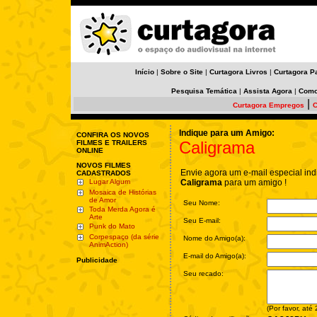
Início
|
Sobre o Site
|
Curtagora Livros
|
Curtagora P
Pesquisa Temática
|
Assista Agora
|
Como
|
Curtagora Empregos
C
Indique para um Amigo:
CONFIRA OS NOVOS
Caligrama
FILMES E TRAILERS
ONLINE
NOVOS FILMES
Envie agora um e-mail especial ind
CADASTRADOS
Lugar Algum
Caligrama
para um amigo !
Mosaica de Histórias
de Amor
Seu Nome:
Toda Merda Agora é
Arte
Seu E-mail:
Punk do Mato
Corpespaço (da série
Nome do Amigo(a):
AnimAction)
E-mail do Amigo(a):
Publicidade
Seu recado:
(Por favor, até