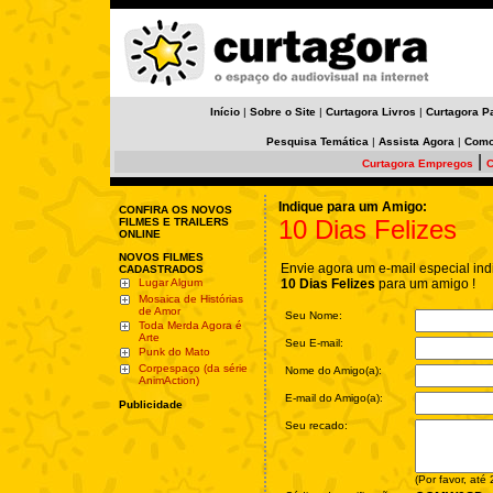
Início
|
Sobre o Site
|
Curtagora Livros
|
Curtagora P
Pesquisa Temática
|
Assista Agora
|
Como
|
Curtagora Empregos
C
Indique para um Amigo:
CONFIRA OS NOVOS
10 Dias Felizes
FILMES E TRAILERS
ONLINE
NOVOS FILMES
Envie agora um e-mail especial ind
CADASTRADOS
Lugar Algum
10 Dias Felizes
para um amigo !
Mosaica de Histórias
de Amor
Seu Nome:
Toda Merda Agora é
Arte
Seu E-mail:
Punk do Mato
Corpespaço (da série
Nome do Amigo(a):
AnimAction)
E-mail do Amigo(a):
Publicidade
Seu recado:
(Por favor, até