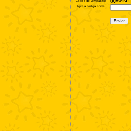
Código de verificação:
QQMW0SD
Digite o código acima: