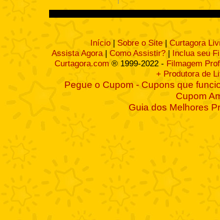
Início
|
Sobre o Site
|
Curtagora Liv
Assista Agora
|
Como Assistir?
|
Inclua seu F
Curtagora.com
® 1999-2022 -
Filmagem Prof
+ Produtora de L
Pegue o Cupom - Cupons que funcio
Cupom A
Guia dos Melhores P