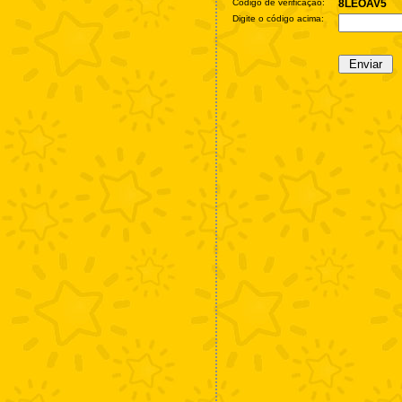
Código de verificação:
8LEOAV5
Digite o código acima: