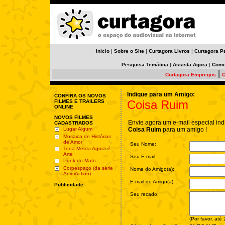
Início
|
Sobre o Site
|
Curtagora Livros
|
Curtagora P
Pesquisa Temática
|
Assista Agora
|
Como
|
Curtagora Empregos
C
Indique para um Amigo:
CONFIRA OS NOVOS
Coisa Ruim
FILMES E TRAILERS
ONLINE
NOVOS FILMES
Envie agora um e-mail especial ind
CADASTRADOS
Lugar Algum
Coisa Ruim
para um amigo !
Mosaica de Histórias
de Amor
Seu Nome:
Toda Merda Agora é
Arte
Seu E-mail:
Punk do Mato
Corpespaço (da série
Nome do Amigo(a):
AnimAction)
E-mail do Amigo(a):
Publicidade
Seu recado:
(Por favor, até