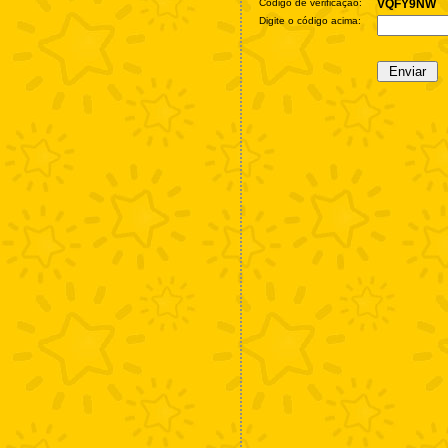
Código de verificação:
VQFY9NW
Digite o código acima: