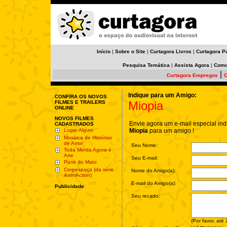
Início
|
Sobre o Site
|
Curtagora Livros
|
Curtagora P
Pesquisa Temática
|
Assista Agora
|
Como
|
Curtagora Empregos
C
Indique para um Amigo:
CONFIRA OS NOVOS
Miopia
FILMES E TRAILERS
ONLINE
NOVOS FILMES
Envie agora um e-mail especial ind
CADASTRADOS
Lugar Algum
Miopia
para um amigo !
Mosaica de Histórias
de Amor
Seu Nome:
Toda Merda Agora é
Arte
Seu E-mail:
Punk do Mato
Corpespaço (da série
Nome do Amigo(a):
AnimAction)
E-mail do Amigo(a):
Publicidade
Seu recado:
(Por favor, até