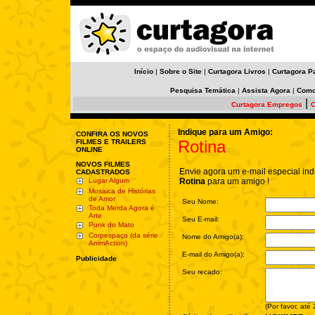
Início
|
Sobre o Site
|
Curtagora Livros
|
Curtagora P
Pesquisa Temática
|
Assista Agora
|
Como
|
Curtagora Empregos
C
Indique para um Amigo:
CONFIRA OS NOVOS
Rotina
FILMES E TRAILERS
ONLINE
NOVOS FILMES
Envie agora um e-mail especial ind
CADASTRADOS
Lugar Algum
Rotina
para um amigo !
Mosaica de Histórias
de Amor
Seu Nome:
Toda Merda Agora é
Arte
Seu E-mail:
Punk do Mato
Corpespaço (da série
Nome do Amigo(a):
AnimAction)
E-mail do Amigo(a):
Publicidade
Seu recado:
(Por favor, até