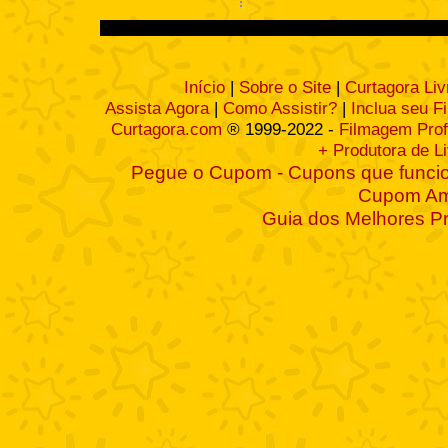
Início
|
Sobre o Site
|
Curtagora Liv
Assista Agora
|
Como Assistir?
|
Inclua seu F
Curtagora.com
® 1999-2022 -
Filmagem Prof
+ Produtora de L
Pegue o Cupom - Cupons que funcio
Cupom A
Guia dos Melhores P