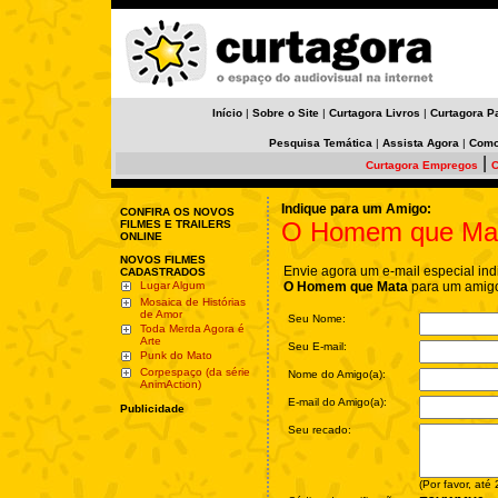
Início
|
Sobre o Site
|
Curtagora Livros
|
Curtagora P
Pesquisa Temática
|
Assista Agora
|
Como
|
Curtagora Empregos
C
Indique para um Amigo:
CONFIRA OS NOVOS
O Homem que Ma
FILMES E TRAILERS
ONLINE
NOVOS FILMES
Envie agora um e-mail especial ind
CADASTRADOS
Lugar Algum
O Homem que Mata
para um amigo
Mosaica de Histórias
de Amor
Seu Nome:
Toda Merda Agora é
Arte
Seu E-mail:
Punk do Mato
Corpespaço (da série
Nome do Amigo(a):
AnimAction)
E-mail do Amigo(a):
Publicidade
Seu recado:
(Por favor, até