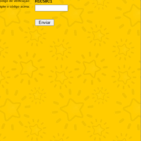
ódigo de verificação:
H1C58C1
igite o código acima: