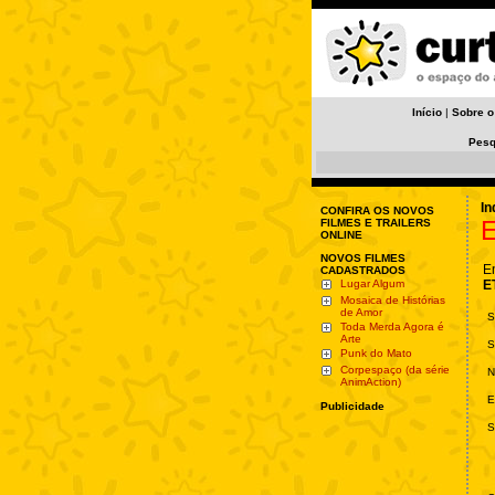
Início
|
Sobre o
Pesq
In
CONFIRA OS NOVOS
E
FILMES E TRAILERS
ONLINE
NOVOS FILMES
E
CADASTRADOS
Lugar Algum
E
Mosaica de Histórias
de Amor
S
Toda Merda Agora é
Arte
S
Punk do Mato
Corpespaço (da série
N
AnimAction)
E
Publicidade
S