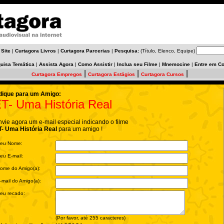
 Site
|
Curtagora Livros
|
Curtagora Parcerias
|
Pesquisa:
(Título, Elenco, Equipe)
uisa Temática
|
Assista Agora
|
Como Assistir
|
Inclua seu Filme
|
Mnemocine
|
Entre em Co
|
|
|
Curtagora Empregos
Curtagora Estágios
Curtagora Cursos
dique para um Amigo:
T- Uma História Real
nvie agora um e-mail especial indicando o filme
T- Uma História Real
para um amigo !
eu Nome:
eu E-mail:
ome do Amigo(a):
-mail do Amigo(a):
eu recado:
(Por favor, até 255 caracteres)