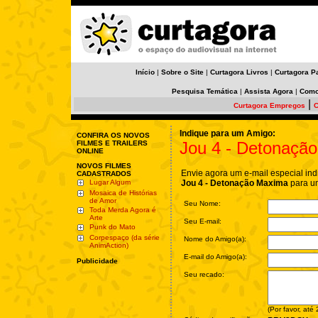
Início
|
Sobre o Site
|
Curtagora Livros
|
Curtagora P
Pesquisa Temática
|
Assista Agora
|
Como
|
Curtagora Empregos
C
Indique para um Amigo:
CONFIRA OS NOVOS
Jou 4 - Detonaçã
FILMES E TRAILERS
ONLINE
NOVOS FILMES
Envie agora um e-mail especial ind
CADASTRADOS
Lugar Algum
Jou 4 - Detonação Maxima
para u
Mosaica de Histórias
de Amor
Seu Nome:
Toda Merda Agora é
Arte
Seu E-mail:
Punk do Mato
Corpespaço (da série
Nome do Amigo(a):
AnimAction)
E-mail do Amigo(a):
Publicidade
Seu recado:
(Por favor, até