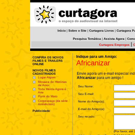
Início
|
Sobre o Site
|
Curtagora Livros
|
Curtagora P
Pesquisa Temática
|
Assista Agora
|
Como
|
Curtagora Empregos
C
Indique para um Amigo:
CONFIRA OS NOVOS
Africanizar
FILMES E TRAILERS
ONLINE
NOVOS FILMES
Envie agora um e-mail especial ind
CADASTRADOS
Lugar Algum
Africanizar
para um amigo !
Mosaica de Histórias
de Amor
Seu Nome:
Toda Merda Agora é
Arte
Seu E-mail:
Punk do Mato
Corpespaço (da série
Nome do Amigo(a):
AnimAction)
E-mail do Amigo(a):
Publicidade
Seu recado:
(Por favor, até