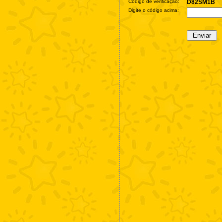
Código de verificação:
D82SM1B
Digite o código acima: