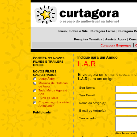
Início
|
Sobre o Site
|
Curtagora Livros
|
Curtagora P
Pesquisa Temática
|
Assista Agora
|
Como
|
Curtagora Empregos
C
Indique para um Amigo:
CONFIRA OS NOVOS
L.A.R
FILMES E TRAILERS
ONLINE
NOVOS FILMES
Envie agora um e-mail especial ind
CADASTRADOS
Lugar Algum
L.A.R
para um amigo !
Mosaica de Histórias
de Amor
Seu Nome:
Toda Merda Agora é
Arte
Seu E-mail:
Punk do Mato
Corpespaço (da série
Nome do Amigo(a):
AnimAction)
E-mail do Amigo(a):
Publicidade
Seu recado:
(Por favor, até