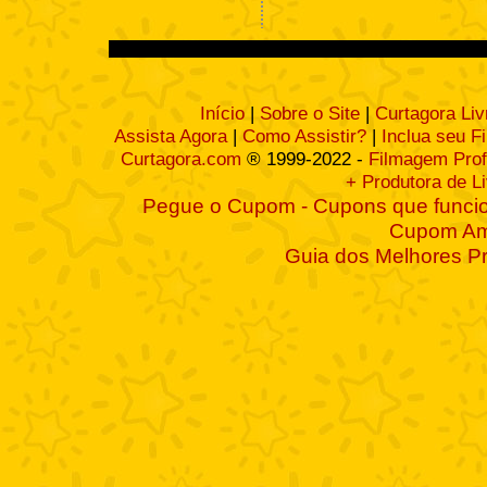
Início
|
Sobre o Site
|
Curtagora Liv
Assista Agora
|
Como Assistir?
|
Inclua seu F
Curtagora.com
® 1999-2022 -
Filmagem Prof
+ Produtora de L
Pegue o Cupom - Cupons que funcio
Cupom A
Guia dos Melhores P