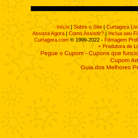
Início
|
Sobre o Site
|
Curtagora Liv
Assista Agora
|
Como Assistir?
|
Inclua seu F
Curtagora.com
® 1999-2022 -
Filmagem Prof
+ Produtora de L
Pegue o Cupom - Cupons que funcio
Cupom A
Guia dos Melhores P