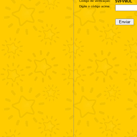
Código de verificação:
5VFVWJL
Digite o código acima: