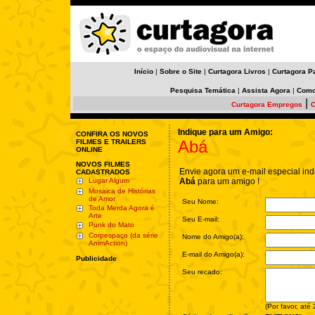
Início
|
Sobre o Site
|
Curtagora Livros
|
Curtagora P
Pesquisa Temática
|
Assista Agora
|
Como
|
Curtagora Empregos
C
Indique para um Amigo:
CONFIRA OS NOVOS
Abá
FILMES E TRAILERS
ONLINE
NOVOS FILMES
Envie agora um e-mail especial ind
CADASTRADOS
Lugar Algum
Abá
para um amigo !
Mosaica de Histórias
de Amor
Seu Nome:
Toda Merda Agora é
Arte
Seu E-mail:
Punk do Mato
Corpespaço (da série
Nome do Amigo(a):
AnimAction)
E-mail do Amigo(a):
Publicidade
Seu recado:
(Por favor, até