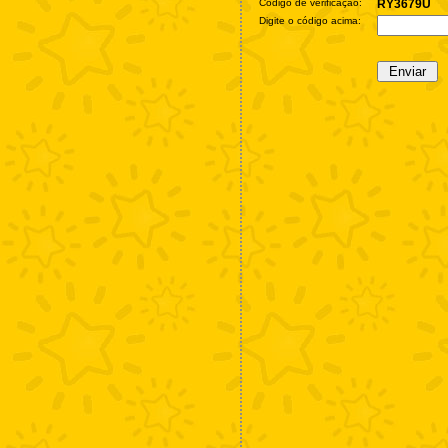
Código de verificação:
RY3679U
Digite o código acima: