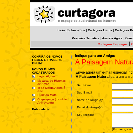
Início
|
Sobre o Site
|
Curtagora Livros
|
Curtagora P
Pesquisa Temática
|
Assista Agora
|
Como
|
Curtagora Empregos
C
Indique para um Amigo:
CONFIRA OS NOVOS
A Paisagem Natur
FILMES E TRAILERS
ONLINE
NOVOS FILMES
Envie agora um e-mail especial ind
CADASTRADOS
Lugar Algum
A Paisagem Natural
para um amigo
Mosaica de Histórias
de Amor
Seu Nome:
Toda Merda Agora é
Arte
Seu E-mail:
Punk do Mato
Corpespaço (da série
Nome do Amigo(a):
AnimAction)
E-mail do Amigo(a):
Publicidade
Seu recado:
(Por favor, até