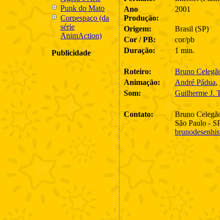
Punk do Mato
Ano
2001
Corpespaço (da
Produção:
série
Origem:
Brasil (SP)
AnimAction)
Cor / PB:
cor/pb
Duração:
1 min.
Publicidade
Roteiro:
Bruno Celegã
Animação:
André Pádua
,
Som:
Guilherme J. 
Contato:
Bruno Celegã
São Paulo - S
brunodesenhi