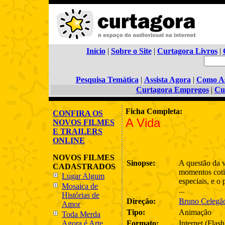
Início
|
Sobre o Site
|
Curtagora Livros
|
Pesquisa Temática
|
Assista Agora
|
Como As
Curtagora Empregos
|
Cu
Ficha Completa:
CONFIRA OS
A Vida
NOVOS FILMES
E TRAILERS
ONLINE
NOVOS FILMES
Sinopse:
A questão da v
CADASTRADOS
momentos coti
Lugar Algum
especiais, e o 
Mosaica de
...
Histórias de
Direção:
Bruno Celegã
Amor
Tipo:
Animação
Toda Merda
Agora é Arte
Formato:
Internet (Flash