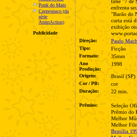
time "7 de
Punk do Mato
enfrenta se
Corpespaço (da
"Barão do N
série
curta está 
AnimAction)
exibição on
Publicidade
www.portac
Direção:
Paulo Mach
Tipo:
Ficção
Formato:
35mm
Ano
1998
Produção:
Origem:
Brasil (SP)
Cor / PB:
cor
Duração:
22 min.
Prêmios:
Seleção Ofi
Prêmio do 
Melhor Mús
Melhor Film
Brasília 19