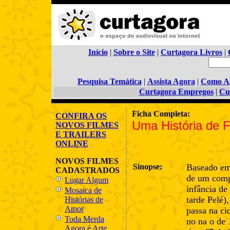
Início
|
Sobre o Site
|
Curtagora Livros
|
Pesquisa Temática
|
Assista Agora
|
Como As
Curtagora Empregos
|
Cu
Ficha Completa:
CONFIRA OS
Uma História de F
NOVOS FILMES
E TRAILERS
ONLINE
NOVOS FILMES
Sinopse:
Baseado em
CADASTRADOS
de um comp
Lugar Algum
infância de
Mosaica de
tarde Pelé),
Histórias de
Amor
passa na ci
Toda Merda
no na o de
Agora é Arte