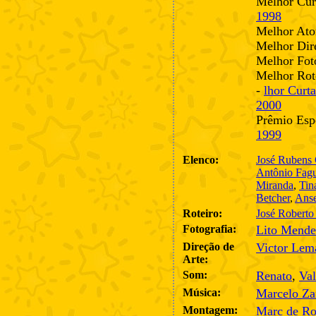
Melhor Cur
1998
Melhor Ato
Melhor Dir
Melhor Fot
Melhor Rot
-
lhor Curt
2000
Prêmio Espe
1999
Elenco:
José Rubens
Antônio Fagu
Miranda
,
Tin
Betcher
,
Anse
Roteiro:
José Roberto
Fotografia:
Lito Mende
Direção de
Victor Lem
Arte:
Som:
Renato
,
Val
Música:
Marcelo Za
Montagem:
Marc de Ro