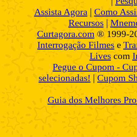
|
Pesqu
Assista Agora
|
Como Assis
Recursos
|
Mnemo
Curtagora.com
® 1999-2
Interrogação Filmes
e
Tra
Lives
com
I
Pegue o Cupom - Cup
selecionadas!
|
Cupom Sh
Guia dos Melhores Pro