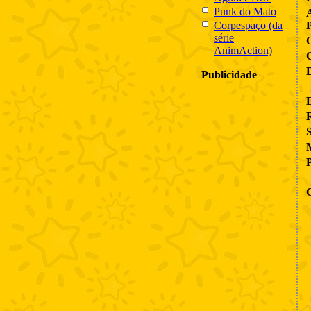
Punk do Mato
Corpespaço (da
série
AnimAction)
Publicidade
R