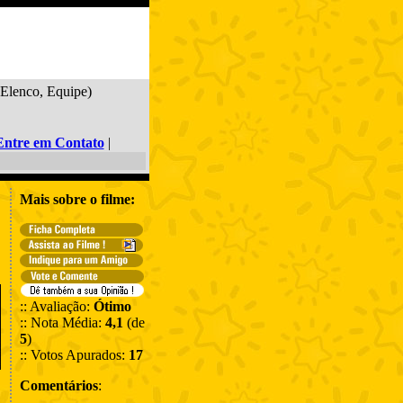
 Elenco, Equipe)
Entre em Contato
|
Mais sobre o filme:
:: Avaliação:
Ótimo
:: Nota Média:
4,1
(de
5
)
:: Votos Apurados:
17
Comentários
: