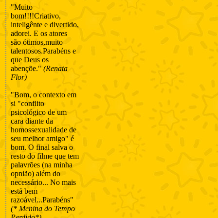
"Muito
bom!!!!Criativo,
inteligênte e divertido,
adorei. E os atores
são ótimos,muito
talentosos.Parabéns e
que Deus os
abençõe."
(Renata
Flor)
"Bom, o contexto em
si "conflito
psicológico de um
cara diante da
homossexualidade de
seu melhor amigo" é
bom. O final salva o
resto do filme que tem
palavrões (na minha
opnião) além do
necessário... No mais
está bem
razoável...Parabéns"
(* Menina do Tempo
Perdido*)