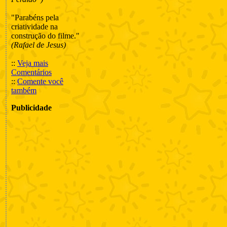
"Parabéns pela
criatividade na
construção do filme."
(Rafael de Jesus)
::
Veja mais
Comentários
::
Comente você
também
Publicidade