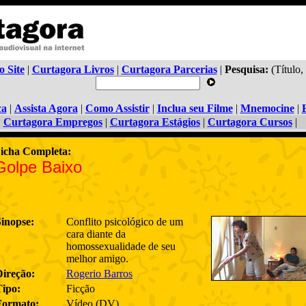
o Site
|
Curtagora Livros
|
Curtagora Parcerias
|
Pesquisa:
(Título,
ca
|
Assista Agora
|
Como Assistir
|
Inclua seu Filme
|
Mnemocine
|
Curtagora Empregos
|
Curtagora Estágios
|
Curtagora Cursos
|
icha Completa:
Golpe Baixo
Sinopse:
Conflito psicológico de um
cara diante da
homossexualidade de seu
melhor amigo.
Direção:
Rogerio Barros
Tipo:
Ficção
Formato:
Vídeo (DV)