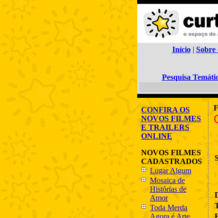
Início
|
Sobre 
Pesquisa Temáti
F
CONFIRA OS
NOVOS FILMES
E TRAILERS
ONLINE
NOVOS FILMES
CADASTRADOS
Lugar Algum
Mosaica de
Histórias de
Amor
Toda Merda
Agora é Arte