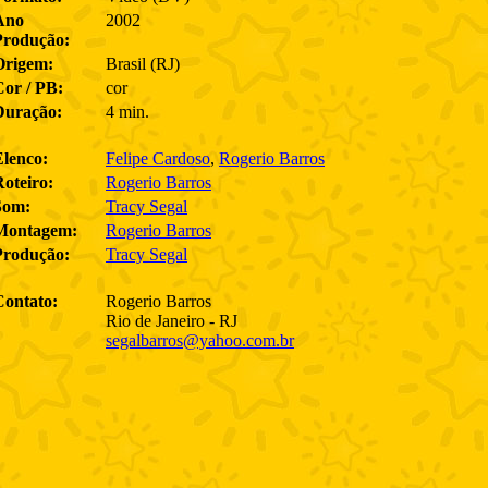
Ano
2002
Produção:
Origem:
Brasil (RJ)
Cor / PB:
cor
Duração:
4 min.
Elenco:
Felipe Cardoso
,
Rogerio Barros
oteiro:
Rogerio Barros
Som:
Tracy Segal
Montagem:
Rogerio Barros
Produção:
Tracy Segal
Contato:
Rogerio Barros
Rio de Janeiro - RJ
segalbarros@yahoo.com.br