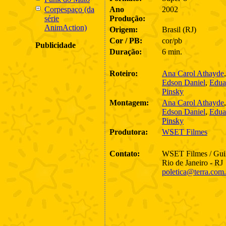
Corpespaço (da
Ano
2002
série
Produção:
AnimAction)
Origem:
Brasil (RJ)
Cor / PB:
cor/pb
Publicidade
Duração:
6 min.
Roteiro:
Ana Carol Athayde
Edson Daniel
,
Edua
Pinsky
Montagem:
Ana Carol Athayde
Edson Daniel
,
Edua
Pinsky
Produtora:
WSET Filmes
Contato:
WSET Filmes / Gui
Rio de Janeiro - RJ
poletica@terra.com.