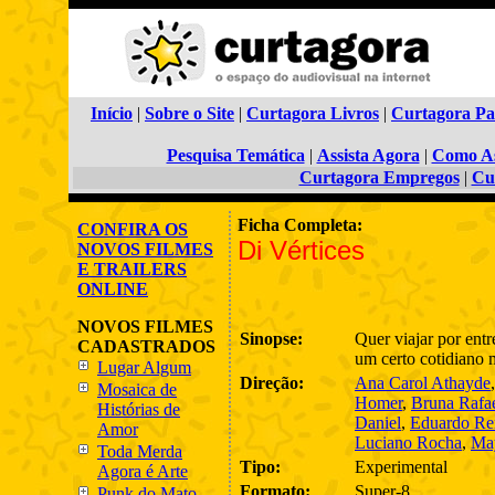
Início
|
Sobre o Site
|
Curtagora Livros
|
Curtagora Pa
Pesquisa Temática
|
Assista Agora
|
Como As
Curtagora Empregos
|
Cu
Ficha Completa:
CONFIRA OS
Di Vértices
NOVOS FILMES
E TRAILERS
ONLINE
NOVOS FILMES
Sinopse:
Quer viajar por entr
CADASTRADOS
um certo cotidiano
Lugar Algum
Direção:
Ana Carol Athayde
Mosaica de
Homer
,
Bruna Rafa
Histórias de
Daniel
,
Eduardo Re
Amor
Luciano Rocha
,
Ma
Toda Merda
Tipo:
Experimental
Agora é Arte
Formato:
Super-8
Punk do Mato