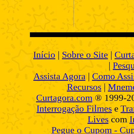
Início
|
Sobre o Site
|
Curt
|
Pesqu
Assista Agora
|
Como Assis
Recursos
|
Mnemo
Curtagora.com
® 1999-2
Interrogação Filmes
e
Tra
Lives
com
I
Pegue o Cupom - Cup