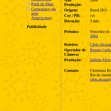
Ano
2004
Punk do Mato
Produção:
Corpespaço (da
Origem:
Brasil (RJ)
série
Cor / PB:
cor
AnimAction)
Duração:
3 min.
Publicidade
Prêmios:
Vencedor do
2004
Roteiro:
Chris Alcazar
Operador de
Renato Carlo
Câmera:
Produção:
Isabela Alves
Contato:
Christiana B
Rio de Janeir
chris.alcaza