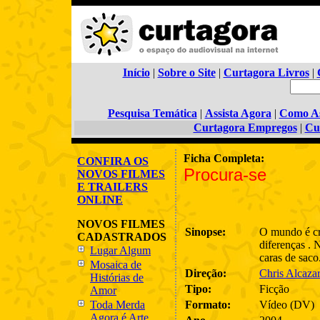
Início
|
Sobre o Site
|
Curtagora Livros
|
Pesquisa Temática
|
Assista Agora
|
Como As
Curtagora Empregos
|
Cu
Ficha Completa:
CONFIRA OS
Procura-se
NOVOS FILMES
E TRAILERS
ONLINE
NOVOS FILMES
Sinopse:
O mundo é c
CADASTRADOS
diferenças . 
Lugar Algum
caras de saco
Mosaica de
Direção:
Chris Alcazar
Histórias de
Tipo:
Ficção
Amor
Toda Merda
Formato:
Vídeo (DV)
Agora é Arte