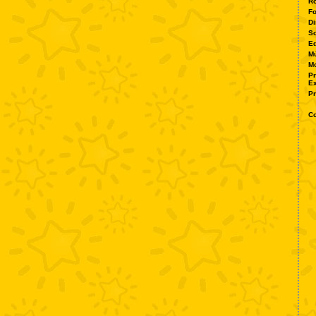
Ro
Fo
Di
S
Ed
Mú
M
P
Ex
P
Co