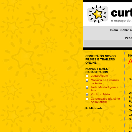
Início
|
Sobre o
Pesq
Fi
CONFIRA OS NOVOS
A
FILMES E TRAILERS
ONLINE
NOVOS FILMES
CADASTRADOS
Lugar Algum
Si
Mosaica de Histórias
de Amor
Toda Merda Agora é
Arte
Di
Punk do Mato
Ti
Corpespaço (da série
Fo
AnimAction)
A
Publicidade
O
Co
Du
El