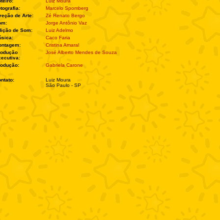
teiro:
Luiz Moura
tografia:
Marcelo Spomberg
reção de Arte:
Zé Renato Bergo
om:
Jorge Antônio Vaz
ição de Som:
Luiz Adelmo
sica:
Caco Faria
ontagem:
Cristina Amaral
rodução
José Alberto Mendes de Souza
ecutiva:
rodução:
Gabriela Carone
ntato:
Luiz Moura
São Paulo - SP