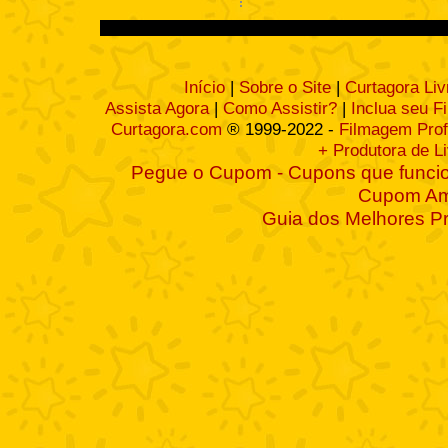
Início
|
Sobre o Site
|
Curtagora Liv
Assista Agora
|
Como Assistir?
|
Inclua seu F
Curtagora.com
® 1999-2022 -
Filmagem Prof
+ Produtora de L
Pegue o Cupom - Cupons que funcio
Cupom A
Guia dos Melhores P