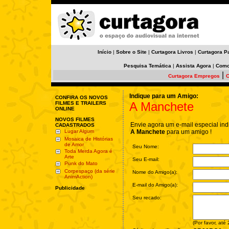
Início
|
Sobre o Site
|
Curtagora Livros
|
Curtagora P
Pesquisa Temática
|
Assista Agora
|
Como
|
Curtagora Empregos
C
Indique para um Amigo:
CONFIRA OS NOVOS
A Manchete
FILMES E TRAILERS
ONLINE
NOVOS FILMES
Envie agora um e-mail especial ind
CADASTRADOS
Lugar Algum
A Manchete
para um amigo !
Mosaica de Histórias
de Amor
Seu Nome:
Toda Merda Agora é
Arte
Seu E-mail:
Punk do Mato
Corpespaço (da série
Nome do Amigo(a):
AnimAction)
E-mail do Amigo(a):
Publicidade
Seu recado:
(Por favor, até