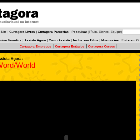
 Site
|
Curtagora Livros
|
Curtagora Parcerias
|
Pesquisa:
(Título, Elenco, Equipe)
uisa Temática
|
Assista Agora
|
Como Assistir
|
Inclua seu Filme
|
Mnemocine
|
Entre em Co
|
|
|
Curtagora Empregos
Curtagora Estágios
Curtagora Cursos
sista Agora:
ord/World