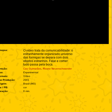
nopse:
O vídeo trata da comunicabilidade: o
estranhamente organizado universo
das formigas se depara com dois
objetos estranhos. Falar e comer:
tudo passa pela boca.
reção:
Cao Guimarães
,
Rivane Neuenschwander
po:
Experimental
rmato:
Vídeo
no Produção:
2001
rigem:
Brasil (MG)
r / PB:
cor
ração:
8 min.