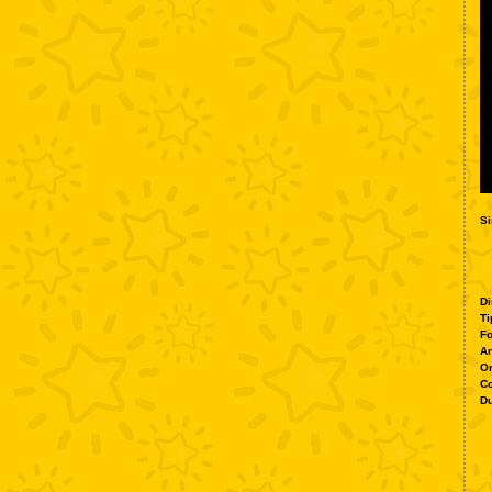
Si
Di
Ti
Fo
A
O
Co
Du