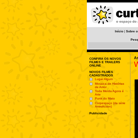
Início
|
Sobre o
Pesq
As
CONFIRA OS NOVOS
W
FILMES E TRAILERS
ONLINE
NOVOS FILMES
CADASTRADOS
Lugar Algum
Mosaica de Histórias
de Amor
Toda Merda Agora é
Arte
Punk do Mato
Corpespaço (da série
AnimAction)
Publicidade