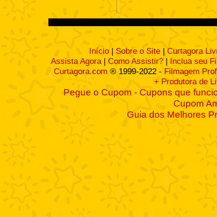
Início
|
Sobre o Site
|
Curtagora Liv
Assista Agora
|
Como Assistir?
|
Inclua seu F
Curtagora.com
® 1999-2022 -
Filmagem Prof
+ Produtora de L
Pegue o Cupom - Cupons que funcio
Cupom A
Guia dos Melhores P