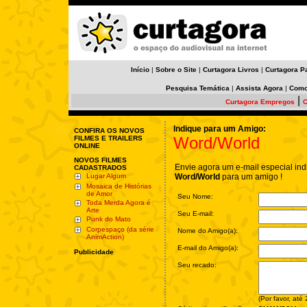
Início
|
Sobre o Site
|
Curtagora Livros
|
Curtagora P
Pesquisa Temática
|
Assista Agora
|
Como
|
Curtagora Empregos
C
Indique para um Amigo:
CONFIRA OS NOVOS
Word/World
FILMES E TRAILERS
ONLINE
NOVOS FILMES
Envie agora um e-mail especial ind
CADASTRADOS
Lugar Algum
Word/World
para um amigo !
Mosaica de Histórias
de Amor
Seu Nome:
Toda Merda Agora é
Arte
Seu E-mail:
Punk do Mato
Corpespaço (da série
Nome do Amigo(a):
AnimAction)
E-mail do Amigo(a):
Publicidade
Seu recado:
(Por favor, até