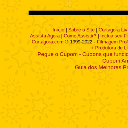
Início
|
Sobre o Site
|
Curtagora Liv
Assista Agora
|
Como Assistir?
|
Inclua seu F
Curtagora.com
® 1999-2022 -
Filmagem Prof
+ Produtora de L
Pegue o Cupom - Cupons que funcio
Cupom A
Guia dos Melhores P