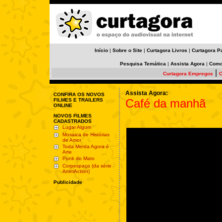
Início
|
Sobre o Site
|
Curtagora Livros
|
Curtagora P
Pesquisa Temática
|
Assista Agora
|
Como
|
Curtagora Empregos
C
Assista Agora:
CONFIRA OS NOVOS
Café da manhã
FILMES E TRAILERS
ONLINE
NOVOS FILMES
CADASTRADOS
Lugar Algum
Mosaica de Histórias
de Amor
Toda Merda Agora é
Arte
Punk do Mato
Corpespaço (da série
AnimAction)
Publicidade