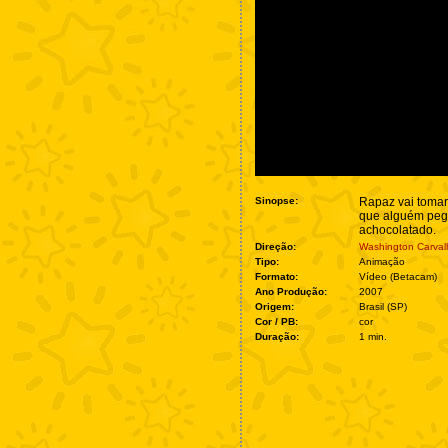
Sinopse:
Rapaz vai tomar
que alguém peg
achocolatado.
Direção:
Washington Carval
Tipo:
Animação
Formato:
Vídeo (Betacam)
Ano Produção:
2007
Origem:
Brasil (SP)
Cor / PB:
cor
Duração:
1 min.