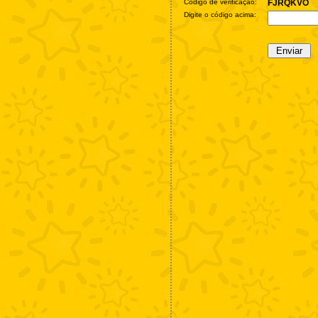
Código de verificação:
FJRQKVO
Digite o código acima: