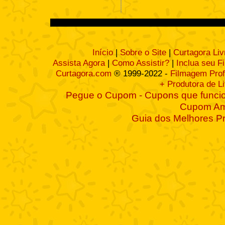
Início
|
Sobre o Site
|
Curtagora Liv
Assista Agora
|
Como Assistir?
|
Inclua seu F
Curtagora.com
® 1999-2022 -
Filmagem Prof
+ Produtora de L
Pegue o Cupom - Cupons que funcio
Cupom A
Guia dos Melhores P