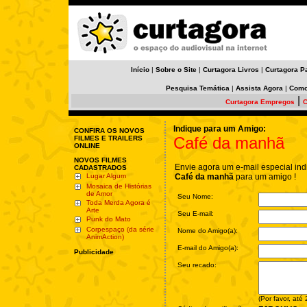
Início
|
Sobre o Site
|
Curtagora Livros
|
Curtagora P
Pesquisa Temática
|
Assista Agora
|
Como
|
Curtagora Empregos
C
Indique para um Amigo:
CONFIRA OS NOVOS
Café da manhã
FILMES E TRAILERS
ONLINE
NOVOS FILMES
Envie agora um e-mail especial ind
CADASTRADOS
Lugar Algum
Café da manhã
para um amigo !
Mosaica de Histórias
de Amor
Seu Nome:
Toda Merda Agora é
Arte
Seu E-mail:
Punk do Mato
Corpespaço (da série
Nome do Amigo(a):
AnimAction)
E-mail do Amigo(a):
Publicidade
Seu recado:
(Por favor, até