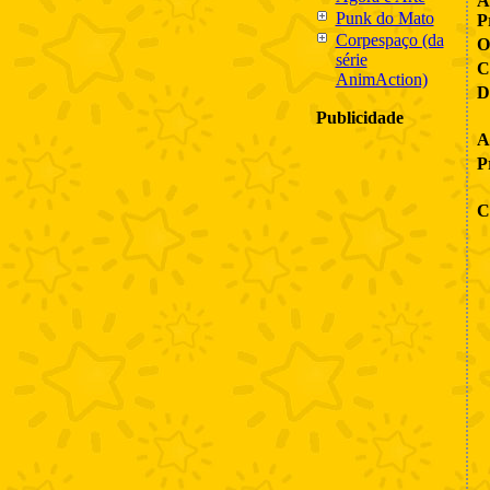
A
Punk do Mato
P
Corpespaço (da
O
série
C
AnimAction)
D
Publicidade
A
P
C