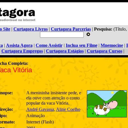
o Site
|
Curtagora Livros
|
Curtagora Parcerias
|
Pesquisa:
(Título,
ca
|
Assista Agora
|
Como Assistir
|
Inclua seu Filme
|
Mnemocine
|
Curtagora Empregos
|
Curtagora Estágios
|
Curtagora Cursos
|
icha Completa:
aca Vitória
inopse:
A menininha insistente pede, e
ela ouve com atenção o conto
popular da vaca Vitória.
ireção:
André Gavassa
,
Aline Coelho
ipo:
Animação
ormato:
Internet (Flash)