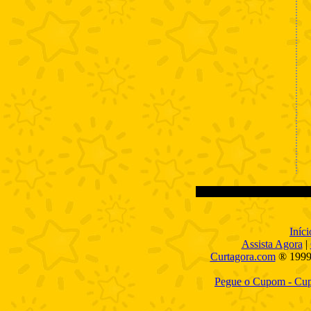
Iníci
Assista Agora
|
Curtagora.com
® 1999
Pegue o Cupom - Cupo