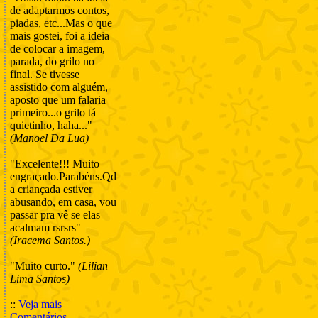
de adaptarmos contos,
piadas, etc...Mas o que
mais gostei, foi a ideia
de colocar a imagem,
parada, do grilo no
final. Se tivesse
assistido com alguém,
aposto que um falaria
primeiro...o grilo tá
quietinho, haha..."
(Manoel Da Lua)
"Excelente!!! Muito
engraçado.Parabéns.Qd
a criançada estiver
abusando, em casa, vou
passar pra vê se elas
acalmam rsrsrs"
(Iracema Santos.)
"Muito curto."
(Lilian
Lima Santos)
::
Veja mais
Comentários