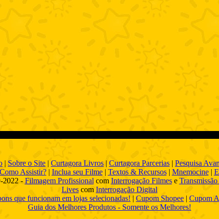
o
|
Sobre o Site
|
Curtagora Livros
|
Curtagora Parcerias
|
Pesquisa Ava
Como Assistir?
|
Inclua seu Filme
|
Textos & Recursos
|
Mnemocine
|
E
-2022 -
Filmagem Profissional
com
Interrogação Filmes
e
Transmissão 
Lives
com
Interrogação Digital
ns que funcionam em lojas selecionadas!
|
Cupom Shopee
|
Cupom A
Guia dos Melhores Produtos - Somente os Melhores!