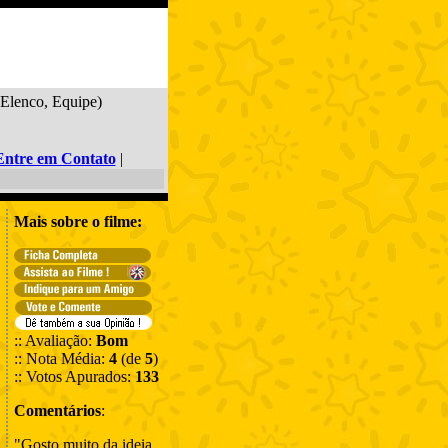
 Elenco, Equipe)
Entre em Contato
|
Mais sobre o filme:
:: Avaliação:
Bom
:: Nota Média:
4
(de
5
)
:: Votos Apurados:
133
Comentários
:
"Gosto muito da ideia