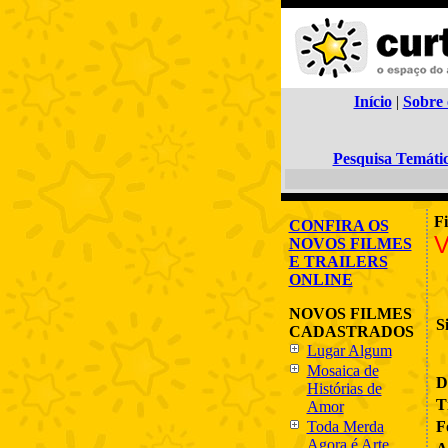
Início
|
Sobre 
Pesquisa Temáti
F
CONFIRA OS
V
NOVOS FILMES
E TRAILERS
ONLINE
NOVOS FILMES
S
CADASTRADOS
Lugar Algum
Mosaica de
D
Histórias de
T
Amor
Toda Merda
F
Agora é Arte