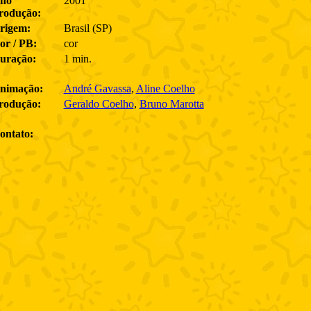
no
2001
rodução:
rigem:
Brasil (SP)
or / PB:
cor
uração:
1 min.
nimação:
André Gavassa
,
Aline Coelho
rodução:
Geraldo Coelho
,
Bruno Marotta
ontato: